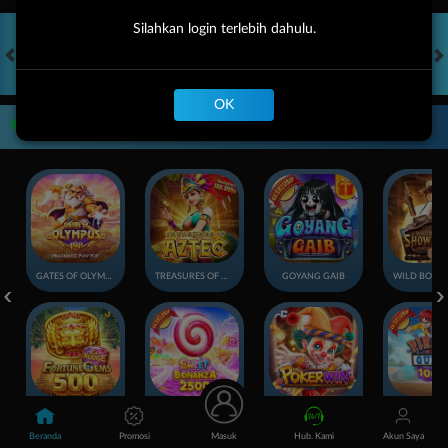
Silahkan login terlebih dahulu.
HOT GAMES
SLOTS
LIVE CASINO
RACE
TOGEL
OL
OK
Game Populer
GATES OF OLYMPUS POP
TREASURES OF AZTEC
GOYANG GAIB
FORTUNE GEMS 500
SWEET BONANZA 2500
POKER WIN
Beranda
Promosi
Masuk
Hub. Kami
Akun Saya