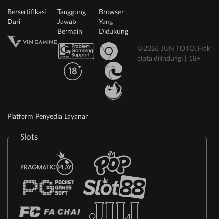
Bersertifikasi
Tanggung
Browser
Dari
Jawab
Yang
Bermain
Didukung
©2026 JUNITOTO. Hak
cipta dilindungi | 18+
Platform Penyedia Layanan
Slots