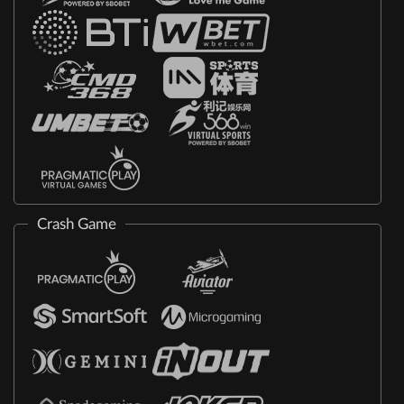
Crash Game