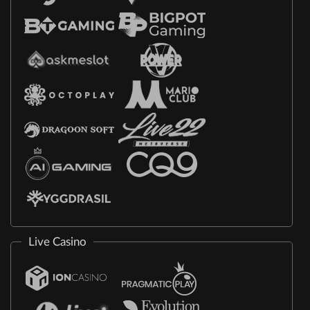
Live Casino