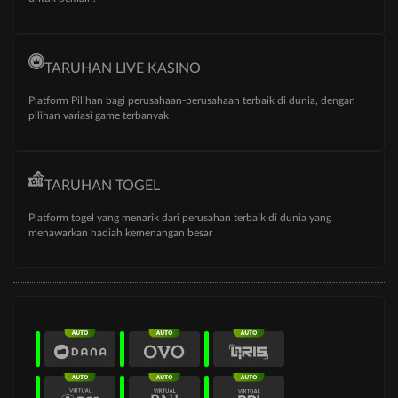
TARUHAN LIVE KASINO
Platform Pilihan bagi perusahaan-perusahaan terbaik di dunia, dengan
pilihan variasi game terbanyak
TARUHAN TOGEL
Platform togel yang menarik dari perusahan terbaik di dunia yang
menawarkan hadiah kemenangan besar