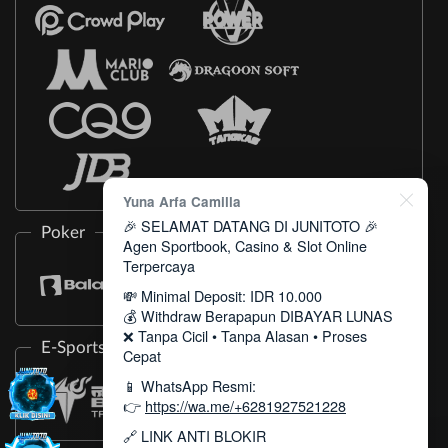
Yuna Arfa Camilla
🎉 SELAMAT DATANG DI JUNITOTO 🎉
Poker
Agen Sportbook, Casino & Slot Online
Terpercaya
💸 Minimal Deposit: IDR 10.000
💰 Withdraw Berapapun DIBAYAR LUNAS
❌ Tanpa Cicil • Tanpa Alasan • Proses
E-Sports
Cepat
📱 WhatsApp Resmi:
👉
https://wa.me/+6281927521228
🔗 LINK ANTI BLOKIR