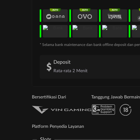
* Selama bank maintenance dan bank offline deposit dan pen
Deposit
Rata-rata 2 Menit
Bersertifikasi Dari
Tanggung Jawab Bermain
Platform Penyedia Layanan
Slots