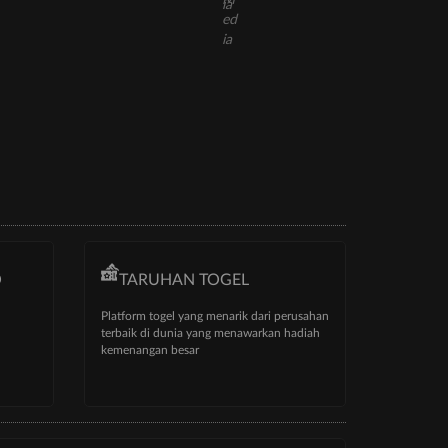
O
TARUHAN TOGEL
Platform togel yang menarik dari perusahan
terbaik di dunia yang menawarkan hadiah
kemenangan besar