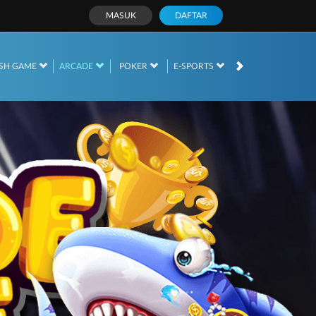
MASUK
DAFTAR
SH GAME
ARCADE
POKER
E-SPORTS
SABUNG AYAM